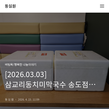
동심원
버팀목/행복한 나눔이야기
[2026.03.03]
삼교리동치미막국수 송도점
후원물품 전달
동 심 원
2026. 4. 23. 11:09