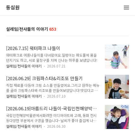
동심원
설레임/천사들의 이야기
653
[2026.7.15] 워터파크 나들이
워터파크로 여름나들이를 다녀왔어요.일렁이는 파도풀에 몸을
던지기도 하고, 서로 물장구를 치며 신나는 하루를 보냈답니다!
설레임/천사들의 이야기
2026.07.21
[2026.06.29] 크림파스타&리조또 만들기
직접 재료를 다듬어 크림 소스를 만들었어요.그리고 원하는 메뉴
를 골라 크림파스타와 리조또를 만들어보았답니다!맛있다고 다
들 좋아했어요~
설레임/천사들의 이야기
2026.07.10
[2026.06.19]아름드리 나들이-국립인천해양박물
관 관람
국립인천해양박물관에서화려한 미디어아트와 고래, 동화 전시
등다양한 부분에서 구경을 했습니다~날씨가 좋아 즐겁게 나들
이를 다녀왔답니다!
설레임/천사들의 이야기
2026.06.30