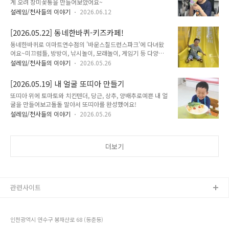
게 오려 장미꽃통을 만들어보았어요~
설레임/천사들의 이야기
2026.06.12
[2026.05.22] 동네한바퀴-키즈카페!
동네한바퀴로 이마트연수점의 '바운스칠드런스파크'에 다녀왔
어요~미끄럼틀, 방방이, 낚시놀이, 모래놀이, 게임기 등 다양한
놀이 중원하는 것을 선택하여 열심히 즐기고 왔어요!
설레임/천사들의 이야기
2026.05.26
[2026.05.19] 내 얼굴 또띠아 만들기
또띠아 위에 토마토와 치킨텐더, 당근, 상추, 양배추로예쁜 내 얼
굴을 만들어보고돌돌 말아서 또띠아를 완성했어요!
설레임/천사들의 이야기
2026.05.26
더보기
관련사이트
인천광역시 연수구 봉재산로 68 (동춘동)