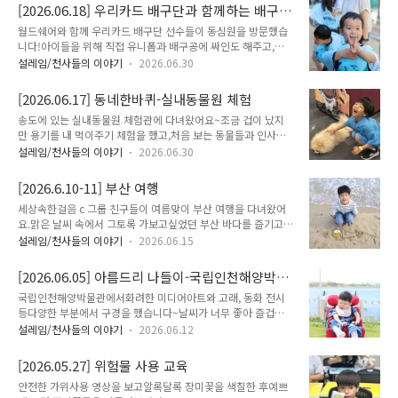
[2026.06.18] 우리카드 배구단과 함께하는 배구
(월드쉐어)
월드쉐어와 함께 우리카드 배구단 선수들이 동심원을 방문했습
니다!아이들을 위해 직접 유니폼과 배구공에 싸인도 해주고,아
이들에게 배구에 대해 알려주고 함께 연습하며 즐거운 시간을 보
설레임/천사들의 이야기
2026.06.30
냈습니다 :)
[2026.06.17] 동네한바퀴-실내동물원 체험
송도에 있는 실내동물원 체험관에 다녀왔어요~조금 겁이 났지
만 용기를 내 먹이주기 체험을 했고,처음 보는 동물들과 인사를
하기도 했답니다^^
설레임/천사들의 이야기
2026.06.30
[2026.6.10-11] 부산 여행
세상속한걸음 c 그룹 친구들이 여름맞이 부산 여행을 다녀왔어
요.맑은 날씨 속에서 그토록 가보고싶었던 부산 바다를 즐기고,
요트 체험, 미션테마파크 이용, 지하철과 시장 탐방 등 재미있는
설레임/천사들의 이야기
2026.06.15
시간을 보냈답니다.김대일문화재단과 밀알복지재단의 지원금으
로 멋진 체험도 가득 하고맛있는 것도 잔뜩 먹을 수 있어 더 행복
[2026.06.05] 아름드리 나들이-국립인천해양박물
했던 여행이었어요!
관 관람
국립인천해양박물관에서화려한 미디어아트와 고래, 동화 전시
등다양한 부분에서 구경을 했습니다~날씨가 너무 좋아 즐겁게
나들이를 다녀왔답니다!
설레임/천사들의 이야기
2026.06.12
[2026.05.27] 위험물 사용 교육
안전한 가위사용 영상을 보고알록달록 장미꽃을 색칠한 후예쁘