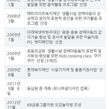
1월
발달을 위한 음악활동 프로그램' 선정
메트라이프복지재단 '생활시설 장애아동의 상
2008년
상력과 창의적 표현력 증진을 위한
여가활동 프
3월
로그램' 선정
미래에셋박현주대단 '중증·중복 장애아동의 감
2009년
각기술 향상 및 정서적 발달을 위한 미술치료
1월
PG '쁘띠페인팅' 선정
공동모금회 '생활시설 장애아동들의 표현력 및
2009년
사회성 향상을 위한 Kids cooking
class '쿠키
1월
쿠키' 선정 (3개년)
2009년
롯데복지재단 '시설기자재 및 물품지원사업' 선
8월
정
2011년
9월 8
동심원 증·개축 (유니버설디자인 접목)
일
2012년
KB금융그룹지원 오감놀이방 조성
11월