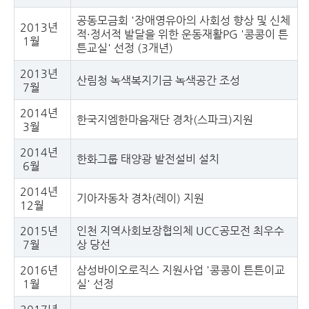
공동모금회 '장애영유아의 사회성 향상 및 신체
2013년
적·정서적 발달을 위한 운동재활PG '콩콩이 튼
1월
튼교실' 선정 (3개년)
2013년
산림청 녹색복지기금 녹색공간 조성
7월
2014년
한국지엠한마음재단 경차(스파크)지원
3월
2014년
한화그룹 태양광 발전설비 설치
6월
2014년
기아자동차 경차(레이) 지원
12월
2015년
인천 지역사회보장협의체 UCC공모전 최우수
7월
상 당선
2016년
삼성바이오로직스 지원사업 '콩콩이 튼튼이교
1월
실' 선정