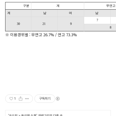
구분
계
무연고
계
남
여
남
7
30
21
9
8
※ 이용경위별 : 무연고 26.7% / 연고 73.3%
1
구독하기
'
두드림
>
동심원 소개
' 카테고리의 다른 글