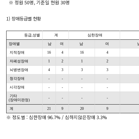
※ 정원 50명, 기준일 현원 30명
1) 장애등급별 현황
등급,성별
계
심한장애
장애별
남
여
남
여
지적장애
16
4
16
4
자폐성장애
1
2
1
2
뇌병변장애
4
3
3
3
청각장애
-
-
-
-
시각장애
-
-
-
-
기타
-
-
-
-
(장애미판정)
계
21
9
20
9
※ 정도별 : 심한장애 96.7% / 심하지않은장애 3.3%