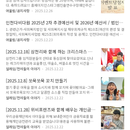
많은 참여 감사드립니다! 당첨자는 총 20명이며, 아래와 같습니
다. 축하드려요!!! 홈페이지인스타그램진솔연수구장애인주간보
호센터 정세효강제원마르댕행이모튤립맨KJS칙칙폭폭MRPark
어울림/공지사항
2025.12.26
서연희리글호요시고별헤던밤쑤니
seongz_csoonok8710ggumbi.hoonysj82090jjin_e0316
인천다비다원 2025년 2차 추경예산서 및 2026년 예산서 / 법인이
당첨되신 분들은 하단의 링크에 접속하셔서,12/29 18:00까지
사회의록 공개
1. 관련근거-사회복지법인 및 사회복지시설 재무회계규칙 제10조(예산의 편성 및 결
선물 받으실 곳을 입력해주세요!https://naver.me/GKbejbl8
정절차), 사회복지사업법 제25조(회의록의 작성 및 공개)2. 인천다비다원 예산서 및
2025세담아이 전시회 댓글이벤트 당첨자네이버 폼 설문에 바로
법인이사회의록을 붙임과 같이 공고합니다.
참여해 보세요.form.naver.com 전시회에 함께해주신 모든 분
어울림/공지사항
2025.12.23
들께 감사드립니다!행복한 연말 되세요~
[2025.12.18] 삼천리와 함께 하는 크리스마스 파
티
삼천리그룹 임직원분들이 산타로 동심원에 찾아오셨어요.신나
는 레크리에이션과 요술풍선, 마술쇼, 버블쇼로 멋진 시간을 선
물해주셨답니다.산타와 함께 하는 아이들의 얼굴에도 미소가 가
설레임/천사들의 이야기
2025.12.22
득했던 날이었어요.메리크리스마스!
[2025.12.8] 쏘묵쏘묵 꼬치 만들기
썰기 좋은 어묵을 썰어 소시지와 함께 꼬치에 꽂아봤어요~그래
서 쏘묵쏘묵꼬치!그리고 달콤한 소스를 직접 만들어 꼬치 위에
꼼꼼하게 발라줬어요 :)
설레임/천사들의 이야기
2025.12.22
[2025.11.28] 위비프렌즈와 함께 배우는 개인금
전관리 교육
우리금융재단에서 아이들을 위해 보내준어린이 금융자료를 활
용해개인금전관리 교육을 받았습니다!용돈을 사용하며 불편한
점은 없는지 알아보고 화폐 개념에 대해 공부하며시크릿 매직 저
설레임/천사들의 이야기
2025.12.22