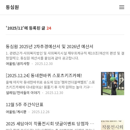
동심원
2025/12
24
동심원 2025년 2차추경예산서 및 2026년 예산서
1. 관련근거-사회복지법인 및 사회복지시설 재무회계규칙 제10조(예산의 편성 및 결
정절차)2. 동심원 예산서를 붙임과 같이 공고합니다.
어울림/공지사항
2025.12.30
[2025.12.24] 동네한바퀴 스포츠키즈카페!
올해 마지막 동네한바퀴로 송도에 있는'챔피언더블랙벨트' 스포
츠키즈카페에 다녀왔어요! 몸풀기 후 각자 원하는 놀이 기구를
선택하여몸을 열심히 움직이며 즐겁게 이용했답니다~공공장소
설레임/천사들의 이야기
2025.12.30
에서 에티켓도 배우고 새로운 시설물을 이용하며재미있는 시간
을 보내고 왔습니다^^
12월 5주 주간식단표
어울림/게시판
2025.12.26
2025 세담아이 작품전시회 댓글이벤트 당첨자 발
표